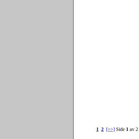
1
2
[>>]
Side
1
av 2