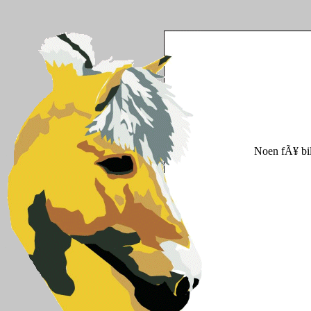
Noen fÃ¥ bil